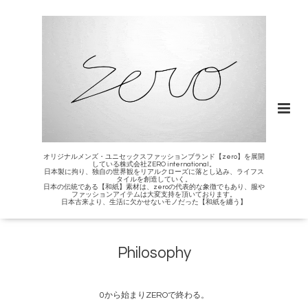
オリジナルメンズ・ユニセックスファッションブランド【zero】を展開
している株式会社ZERO international。
日本製に拘り、独自の世界観をリアルクローズに落とし込み、ライフス
タイルを創造していく。
日本の伝統である【和紙】素材は、zeroの代表的な象徴でもあり、服や
ファッションアイテムは大変支持を頂いております。
日本古来より、生活に欠かせないモノだった【和紙を纏う】
Philosophy
0から始まりZEROで終わる。