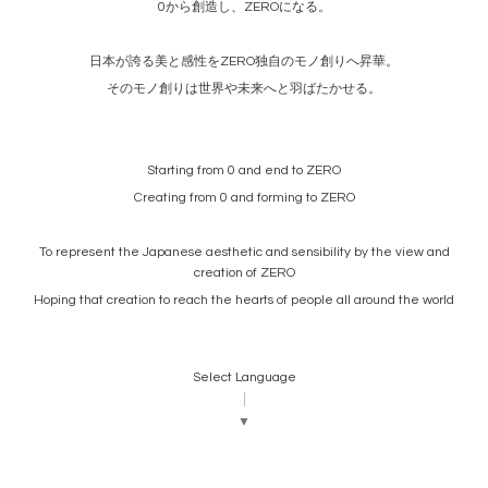
0から創造し、ZEROになる。
日本が誇る美と感性をZERO独自のモノ創りへ昇華。
そのモノ創りは世界や未来へと羽ばたかせる。
Starting from 0 and end to ZERO
Creating from 0 and forming to ZERO
To represent the Japanese aesthetic and sensibility by the view and
creation of ZERO
Hoping that creation to reach the hearts of people all around the world
Select Language
▼