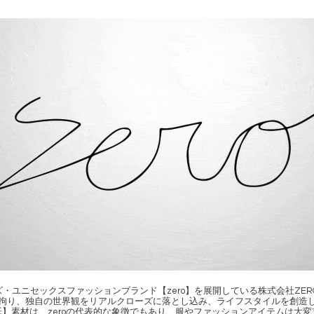
ユニセックスファッションブランド【zero】を展開している株式会社ZERO inte
拘り、独自の世界観をリアルクローズに落とし込み、ライフスタイルを創造
】素材は、zeroの代表的な象徴でもあり、服やファッションアイテムは大