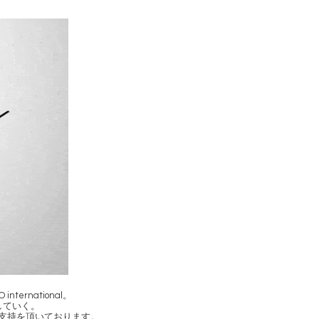
rnational。
していく。
変支持を頂いております。