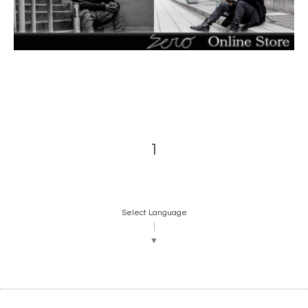
1
Select Language
▼