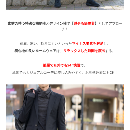
素材の持つ特殊な機能性とデザイン性
で
【
魅せる部屋着
】
としてアプロー
チ！
窮屈、寒い、動きにくいといった
マイナス要素を解
消
し、
着心地の良いルームウェア
は、
リラックスした時間を演出
する。
部屋でも外でも24h快適
で、
単体でもカジュアルコーデに差し込みやすく、お洒落外着にもOK！