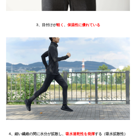
3、目付けが
軽く
、
保温性に優れている
4、細い繊維の間に水分が拡散し、
吸水速乾性を発揮
する（吸水拡散性）