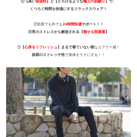
①【高い
保温性
】と【とろけるような
極上の肌触り
】で、
くつろぐ時間を快適にするリラックスウェア！
②部屋でも外でも
24時間快適
サポート！！
日常のストレスから解放される【
魅せる部屋着
】
③
【
心身をリフレッシュ
】まるで着ていない様
なエアリー感！
抜群のストレッチ性
で身体をラクにする！！