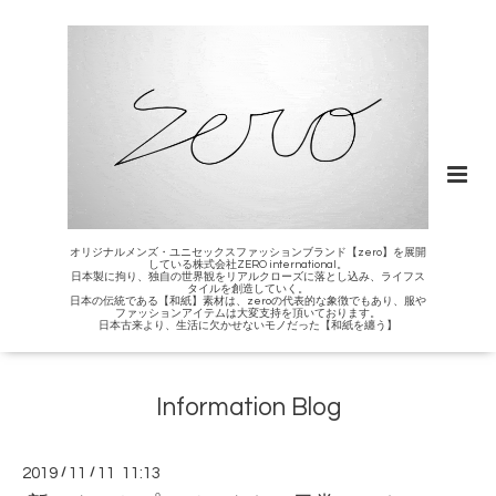
オリジナルメンズ・ユニセックスファッションブランド【zero】を展開
している株式会社ZERO international。
日本製に拘り、独自の世界観をリアルクローズに落とし込み、ライフス
タイルを創造していく。
日本の伝統である【和紙】素材は、zeroの代表的な象徴でもあり、服や
ファッションアイテムは大変支持を頂いております。
日本古来より、生活に欠かせないモノだった【和紙を纏う】
Information Blog
2019
/
11
/
11 11:13