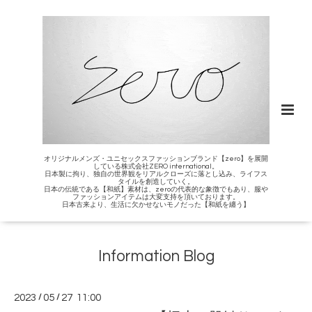
オリジナルメンズ・ユニセックスファッションブランド【zero】を展開
している株式会社ZERO international。
日本製に拘り、独自の世界観をリアルクローズに落とし込み、ライフス
タイルを創造していく。
日本の伝統である【和紙】素材は、zeroの代表的な象徴でもあり、服や
ファッションアイテムは大変支持を頂いております。
日本古来より、生活に欠かせないモノだった【和紙を纏う】
Information Blog
2023
/
05
/
27 11:00