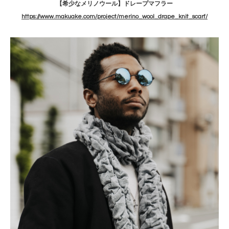
【希少なメリノウール】ドレープマフラー
https://www.makuake.com/project/merino_wool_drape_knit_scarf/