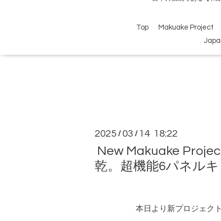
Top
Makuake Project
Japa
2025
03
14 18:22
/
/
New Makuake 
乾。超機能6パネル
本日より新プロジェク