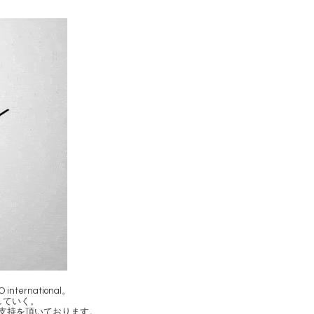
rnational。
していく。
変支持を頂いております。