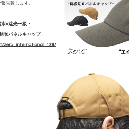
ご報告致します。
撥水×遮光一級・
機能6パネルキャップ
t/zero_international_139/