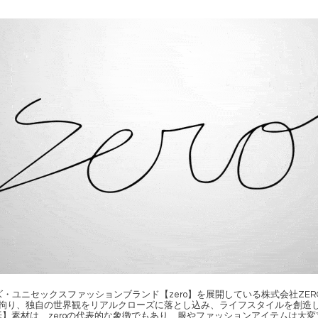
ユニセックスファッションブランド【zero】を展開している株式会社ZERO inte
拘り、独自の世界観をリアルクローズに落とし込み、ライフスタイルを創造
】素材は、zeroの代表的な象徴でもあり、服やファッションアイテムは大