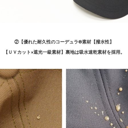
②【優れた耐久性のコーデュラ®素材【撥水性】
【ＵＶカット×遮光一級素材】裏地は吸水速乾素材を採用。