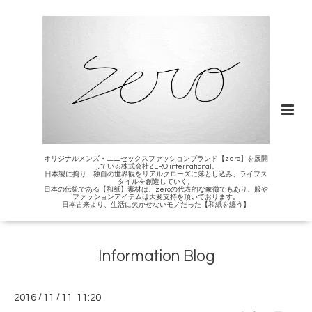
オリジナルメンズ・ユニセックスファッションブランド【zero】を展開
している株式会社ZERO international。
日本製に拘り、独自の世界観をリアルクローズに落とし込み、ライフス
タイルを創造していく。
日本の伝統である【和紙】素材は、zeroの代表的な象徴でもあり、服や
ファッションアイテムは大変支持を頂いております。
日本古来より、生活に欠かせないモノだった【和紙を纏う】
Information Blog
2016
/
11
/
11 11:20