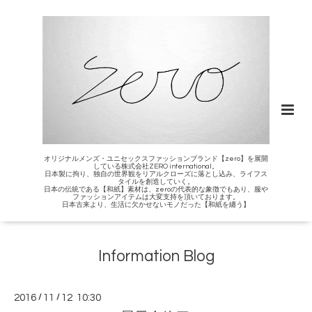
オリジナルメンズ・ユニセックスファッションブランド【zero】を展開
している株式会社ZERO international。
日本製に拘り、独自の世界観をリアルクローズに落とし込み、ライフス
タイルを創造していく。
日本の伝統である【和紙】素材は、zeroの代表的な象徴でもあり、服や
ファッションアイテムは大変支持を頂いております。
日本古来より、生活に欠かせないモノだった【和紙を纏う】
Information Blog
2016
/
11
/
12 10:30