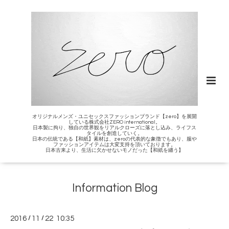
オリジナルメンズ・ユニセックスファッションブランド【zero】を展開
している株式会社ZERO international。
日本製に拘り、独自の世界観をリアルクローズに落とし込み、ライフス
タイルを創造していく。
日本の伝統である【和紙】素材は、zeroの代表的な象徴でもあり、服や
ファッションアイテムは大変支持を頂いております。
日本古来より、生活に欠かせないモノだった【和紙を纏う】
Information Blog
2016
/
11
/
22 10:35