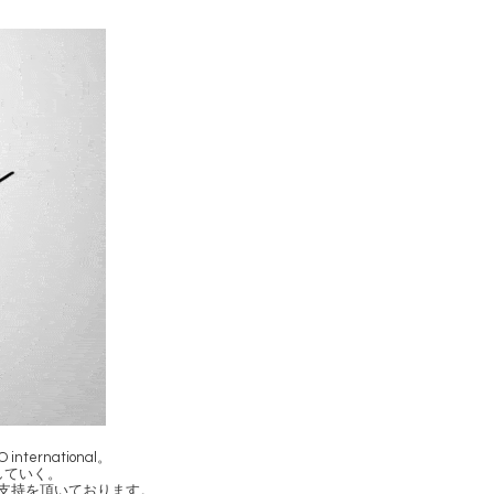
rnational。
していく。
変支持を頂いております。