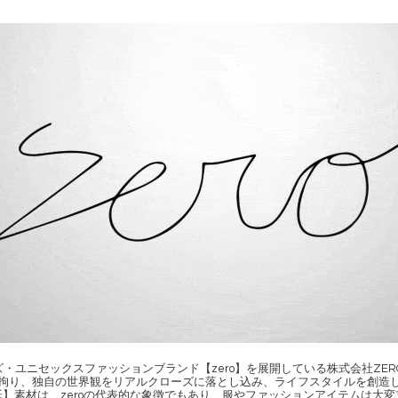
ユニセックスファッションブランド【zero】を展開している株式会社ZERO inte
拘り、独自の世界観をリアルクローズに落とし込み、ライフスタイルを創造
】素材は、zeroの代表的な象徴でもあり、服やファッションアイテムは大