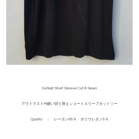
Outlast Short Sleeve Cut & Sewn
アウトラストM縫い切り替えショートスリーブカットソー
Quality ： レーヨン95％ ポリウレタン5％