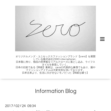
オリジナルメンズ・ユニセックスファッションブランド【zero】を展開
している株式会社ZERO international。
日本製に拘り、独自の世界観をリアルクローズに落とし込み、ライフス
タイルを創造していく。
日本の伝統である【和紙】素材は、zeroの代表的な象徴でもあり、服や
ファッションアイテムは大変支持を頂いております。
日本古来より、生活に欠かせないモノだった【和紙を纏う】
Information Blog
2017
/
02
/
24 09:34