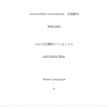
zero/㈱ZERO international 店舗案内
Shop zero
zero 公式通販サイトはこちら
zero Online Shop
Select Language
▼