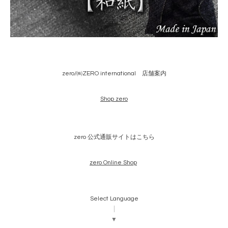
zero/㈱ZERO international 店舗案内
Shop zero
zero 公式通販サイトはこちら
zero Online Shop
Select Language
▼