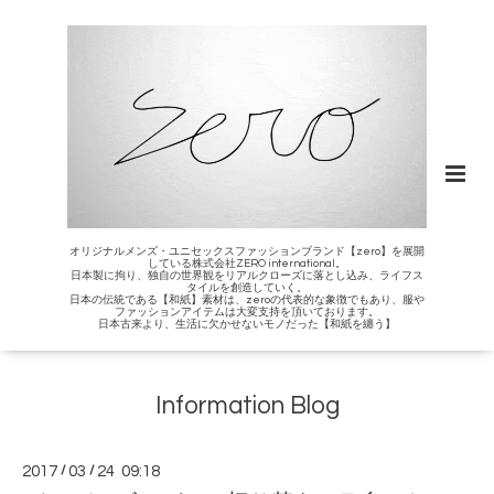
オリジナルメンズ・ユニセックスファッションブランド【zero】を展開
している株式会社ZERO international。
日本製に拘り、独自の世界観をリアルクローズに落とし込み、ライフス
タイルを創造していく。
日本の伝統である【和紙】素材は、zeroの代表的な象徴でもあり、服や
ファッションアイテムは大変支持を頂いております。
日本古来より、生活に欠かせないモノだった【和紙を纏う】
Information Blog
2017
/
03
/
24 09:18