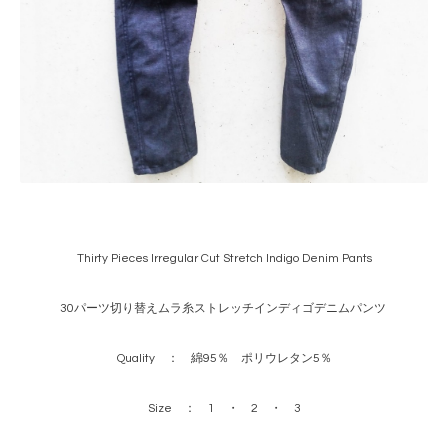
Thirty Pieces Irregular Cut Stretch Indigo Denim Pants
30パーツ切り替えムラ糸ストレッチインディゴデニムパンツ
Quality ： 綿95％ ポリウレタン5％
Size ： 1 ・ 2 ・ 3