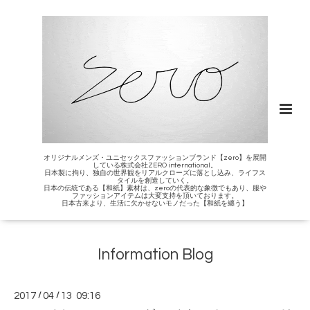
オリジナルメンズ・ユニセックスファッションブランド【zero】を展開
している株式会社ZERO international。
日本製に拘り、独自の世界観をリアルクローズに落とし込み、ライフス
タイルを創造していく。
日本の伝統である【和紙】素材は、zeroの代表的な象徴でもあり、服や
ファッションアイテムは大変支持を頂いております。
日本古来より、生活に欠かせないモノだった【和紙を纏う】
Information Blog
2017
/
04
/
13 09:16