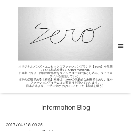
オリジナルメンズ・ユニセックスファッションブランド【zero】を展開
している株式会社ZERO international。
日本製に拘り、独自の世界観をリアルクローズに落とし込み、ライフス
タイルを創造していく。
日本の伝統である【和紙】素材は、zeroの代表的な象徴でもあり、服や
ファッションアイテムは大変支持を頂いております。
日本古来より、生活に欠かせないモノだった【和紙を纏う】
Information Blog
2017
/
04
/
18 09:25