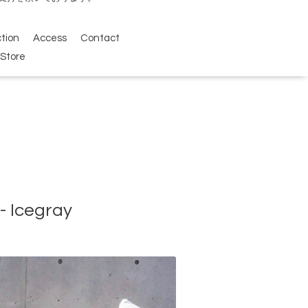
ction
Access
Contact
Store
egray