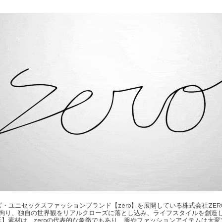
ユニセックスファッションブランド【zero】を展開している株式会社ZERO inte
拘り、独自の世界観をリアルクローズに落とし込み、ライフスタイルを創造
】素材は、zeroの代表的な象徴でもあり、服やファッションアイテムは大