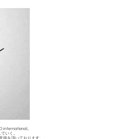
rnational。
していく。
変支持を頂いております。