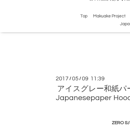
Top
Makuake Project
Japa
2017
05
09 11:39
/
/
アイスグレー和紙パーカ
Japanesepaper Hood
ZERO S/