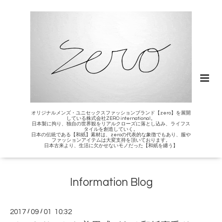
オリジナルメンズ・ユニセックスファッションブランド【zero】を展開
している株式会社ZERO international。
日本製に拘り、独自の世界観をリアルクローズに落とし込み、ライフス
タイルを創造していく。
日本の伝統である【和紙】素材は、zeroの代表的な象徴でもあり、服や
ファッションアイテムは大変支持を頂いております。
日本古来より、生活に欠かせないモノだった【和紙を纏う】
Information Blog
2017
/
09
/
01 10:32