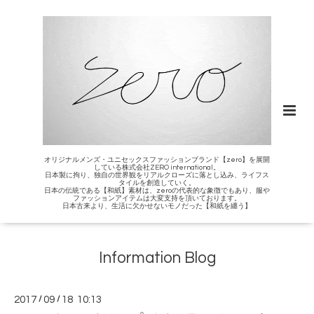
オリジナルメンズ・ユニセックスファッションブランド【zero】を展開
している株式会社ZERO international。
日本製に拘り、独自の世界観をリアルクローズに落とし込み、ライフス
タイルを創造していく。
日本の伝統である【和紙】素材は、zeroの代表的な象徴でもあり、服や
ファッションアイテムは大変支持を頂いております。
日本古来より、生活に欠かせないモノだった【和紙を纏う】
Information Blog
2017
/
09
/
18 10:13