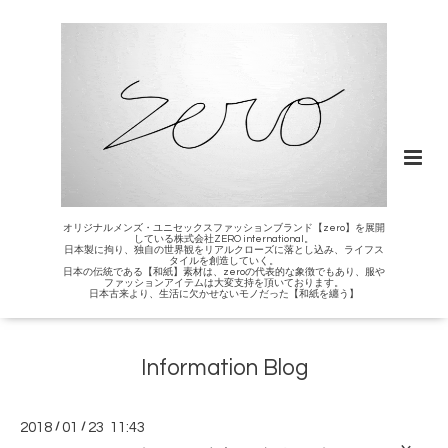
オリジナルメンズ・ユニセックスファッションブランド【zero】を展開
している株式会社ZERO international。
日本製に拘り、独自の世界観をリアルクローズに落とし込み、ライフス
タイルを創造していく。
日本の伝統である【和紙】素材は、zeroの代表的な象徴でもあり、服や
ファッションアイテムは大変支持を頂いております。
日本古来より、生活に欠かせないモノだった【和紙を纏う】
Information Blog
2018
/
01
/
23 11:43