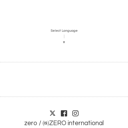
Select Language
▼
zero / ㈱ZERO international