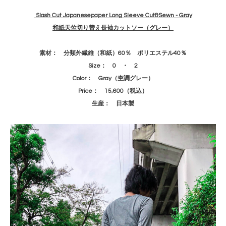
Slash Cut Japanesepaper Long Sleeve Cut&Sewn - Gray
和紙天竺切り替え長袖カットソー（グレー）
素材： 分類外繊維（和紙）60％ ポリエステル40％
Size： 0 ・ 2
Color： Gray（杢調グレー）
Price： 15,600（税込）
生産： 日本製