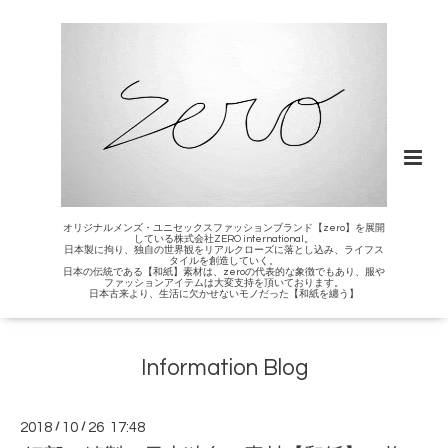
オリジナルメンズ・ユニセックスファッションブランド【zero】を展開
している株式会社ZERO international。
日本製に拘り、独自の世界観をリアルクローズに落とし込み、ライフス
タイルを創造していく。
日本の伝統である【和紙】素材は、zeroの代表的な象徴でもあり、服や
ファッションアイテムは大変支持を頂いております。
日本古来より、生活に欠かせないモノだった【和紙を纏う】
Information Blog
2018
/
10
/
26 17:48