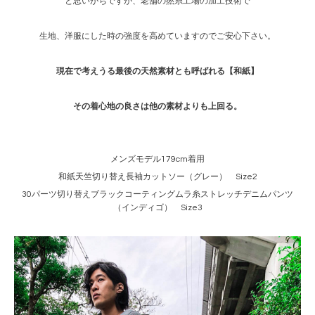
と思いがちですが、老舗の撚糸工場の加工技術で
生地、洋服にした時の強度を高めていますのでご安心下さい。
現在で考えうる最後の天然素材とも呼ばれる【和紙】
その着心地の良さは他の素材よりも上回る。
メンズモデル179cm着用
和紙天竺切り替え長袖カットソー（グレー） Size2
30パーツ切り替えブラックコーティングムラ糸ストレッチデニムパンツ
（インディゴ） Size3