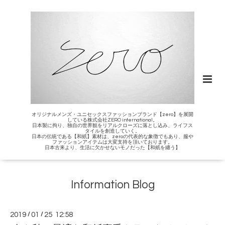
オリジナルメンズ・ユニセックスファッションブランド【zero】を展開
している株式会社ZERO international。
日本製に拘り、独自の世界観をリアルクローズに落とし込み、ライフス
タイルを創造していく。
日本の伝統である【和紙】素材は、zeroの代表的な象徴でもあり、服や
ファッションアイテムは大変支持を頂いております。
日本古来より、生活に欠かせないモノだった【和紙を纏う】
Information Blog
2019
/
01
/
25 12:58