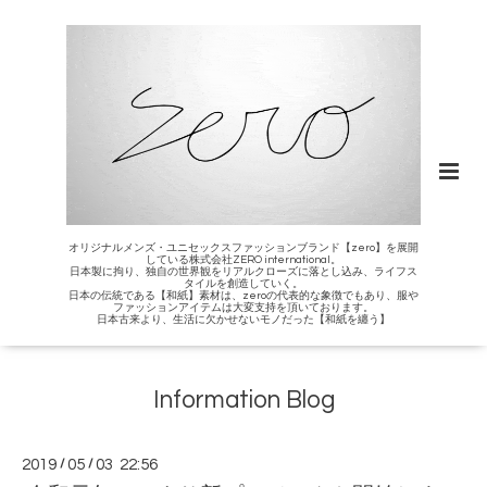
オリジナルメンズ・ユニセックスファッションブランド【zero】を展開
している株式会社ZERO international。
日本製に拘り、独自の世界観をリアルクローズに落とし込み、ライフス
タイルを創造していく。
日本の伝統である【和紙】素材は、zeroの代表的な象徴でもあり、服や
ファッションアイテムは大変支持を頂いております。
日本古来より、生活に欠かせないモノだった【和紙を纏う】
Information Blog
2019
/
05
/
03 22:56