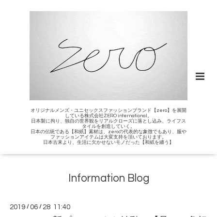
オリジナルメンズ・ユニセックスファッションブランド【zero】を展開
している株式会社ZERO international。
日本製に拘り、独自の世界観をリアルクローズに落とし込み、ライフス
タイルを創造していく。
日本の伝統である【和紙】素材は、zeroの代表的な象徴でもあり、服や
ファッションアイテムは大変支持を頂いております。
日本古来より、生活に欠かせないモノだった【和紙を纏う】
Information Blog
2019
/
06
/
28 11:40