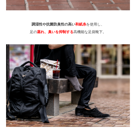
調湿性や抗菌防臭性の高い
和紙糸
を使用し、
足の
蒸れ、臭いを抑制する
高機能な足袋靴下。