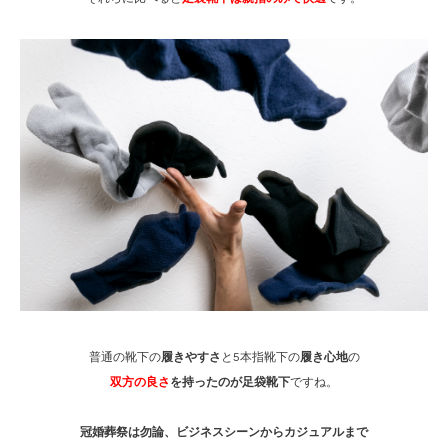
普通の靴下の
履きやすさ
と5本指靴下の
履き心地
の
双方の良さ
を持ったのが足袋靴下
ですね。
冠婚葬祭は勿論、ビジネスシーンからカジュアルまで