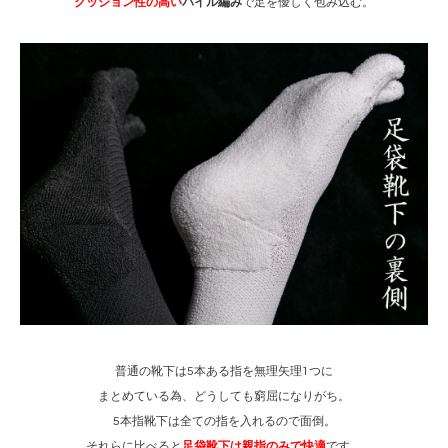
クッション性の高い
パイル編み
で足を優しく包み込む。
普通の靴下は5本ある指を無理矢理1つに
まとめている為、どうしても窮屈になりがち。
5本指靴下は全ての指を入れるので面倒。
それらに比べると
足袋靴下は親指のみで快適
です。