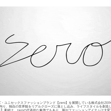
ユニセックスファッションブランド【zero】を展開している株式会社ZERO inte
拘り、独自の世界観をリアルクローズに落とし込み、ライフスタイルを創造
】素材は、zeroの代表的な象徴でもあり、服やファッションアイテムは大