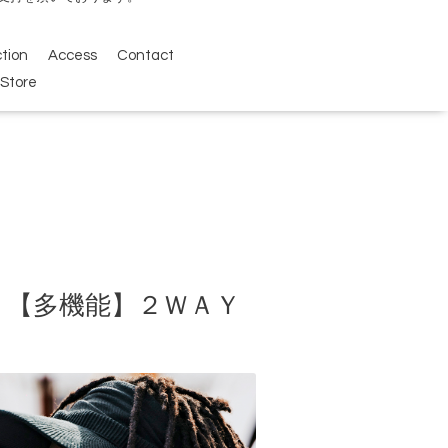
ction
Access
Contact
Store
乾性。【多機能】２ＷＡＹ