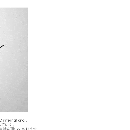
rnational。
していく。
変支持を頂いております。