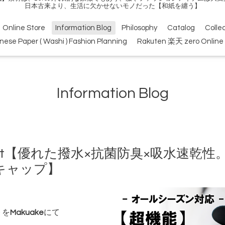
日本古来より、生活に欠かせないモノだった【和紙を纏う】
Online Store
Information Blog
Philosophy
Catalog
Colle
nese Paper ( Washi ) Fashion Planning
Rakuten 楽天 zero Online 
Information Blog
Project【優れた撥水×抗菌防臭×吸水速
キャップ】
トを
Makuake
にて