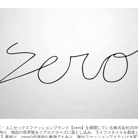
ユニセックスファッションブランド【zero】を展開している株式会社ZERO inte
拘り、独自の世界観をリアルクローズに落とし込み、ライフスタイルを創造
】素材は、zeroの代表的な象徴でもあり、服やファッションアイテムは大