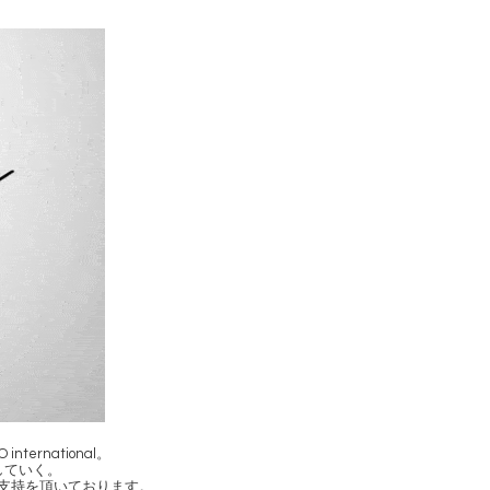
rnational。
していく。
変支持を頂いております。