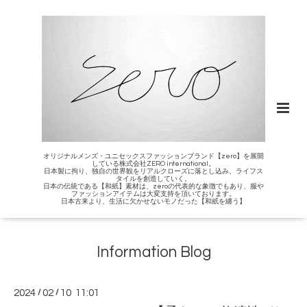
オリジナルメンズ・ユニセックスファッションブランド【zero】を展開
している株式会社ZERO international。
日本製に拘り、独自の世界観をリアルクローズに落とし込み、ライフス
タイルを創造していく。
日本の伝統である【和紙】素材は、zeroの代表的な象徴でもあり、服や
ファッションアイテムは大変支持を頂いております。
日本古来より、生活に欠かせないモノだった【和紙を纏う】
Information Blog
2024
/
02
/
10 11:01