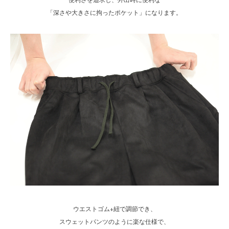
便利さを追求し、外出時に便利な
「深さや大きさに拘ったポケット」になります。
ウエストゴム+紐で調節でき、
スウェットパンツのように楽な仕様で、