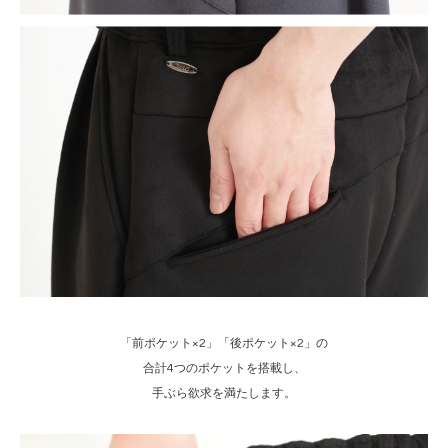
「前ポケット×2」「後ポケット×2」の
合計4つのポケットを搭載し、
手ぶら欲求を満たします。