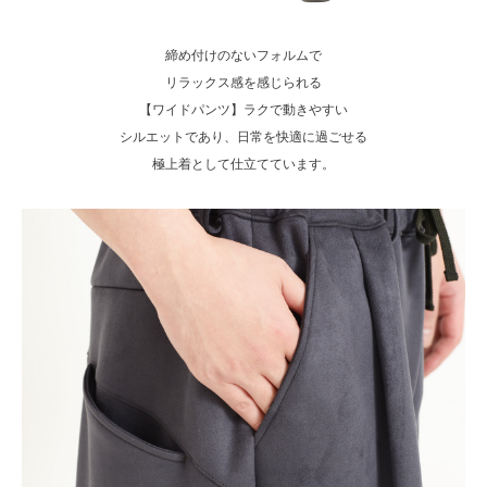
締め付けのないフォルムで
リラックス感を感じられる
【ワイドパンツ】ラクで動きやすい
シルエットであり、日常を快適に過ごせる
極上着として仕立てています。