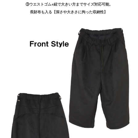
③ウエストゴム+紐で大きい方までサイズ対応可能。
長財布も入る【深さや大きさに拘った収納性】