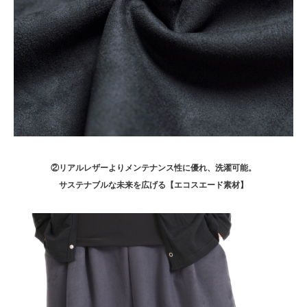
②リアルレザーよりメンテナンス性に優れ、洗濯可能。
サステナブルな未来を広げる【エコスエード素材】