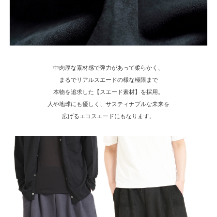
中肉厚な素材感で弾力があって柔らかく、
まるでリアルスエードの様な極限まで
本物を追求した【スエード素材】を採用。
人や地球にも優しく、サスティナブルな未来を
広げるエコスエードにもなります。