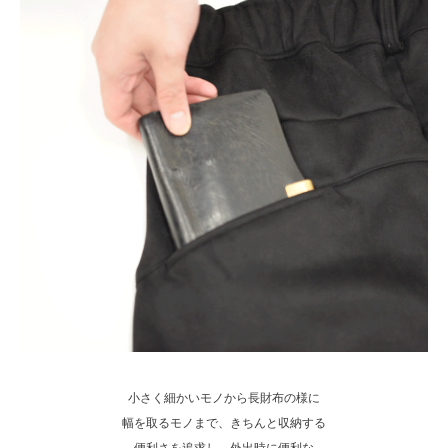
小さく細かいモノから長財布の様に
幅を取るモノまで、きちんと収納する