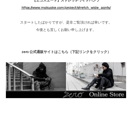
【エコスエード】ストレッチワイドパンツ
https://www.makuake.com/project/stretch_wide_pants/
スタートしたばかりですが、是非ご覧頂ければ幸いです。
今後とも宜しくお願い申し上げます。
zero 公式通販サイトはこちら（下記リンクをクリック）