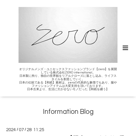
オリジナルメンズ・ユニセックスファッションブランド【zero】を展開
している株式会社ZERO international。
日本製に拘り、独自の世界観をリアルクローズに落とし込み、ライフス
タイルを創造していく。
日本の伝統である【和紙】素材は、zeroの代表的な象徴でもあり、服や
ファッションアイテムは大変支持を頂いております。
日本古来より、生活に欠かせないモノだった【和紙を纏う】
Information Blog
2024
/
07
/
28 11:25