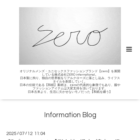
オリジナルメンズ・ユニセックスファッションブランド【zero】を展開
している株式会社ZERO international。
日本製に拘り、独自の世界観をリアルクローズに落とし込み、ライフス
タイルを創造していく。
日本の伝統である【和紙】素材は、zeroの代表的な象徴でもあり、服や
ファッションアイテムは大変支持を頂いております。
日本古来より、生活に欠かせないモノだった【和紙を纏う】
Information Blog
2025
/
07
/
12 11:04