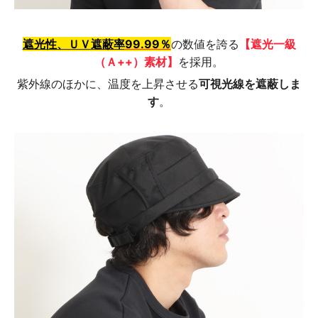
遮光性、ＵＶ遮蔽率
99.99％
の数値を誇る
【遮光一級
（Ａ++）素材】
を採用。
紫外線のほかに、温度を上昇させる
可視光線を遮蔽しま
す
。