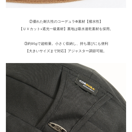
②優れた耐久性のコーデュラ®素材【撥水性】
【ＵＶカット×遮光一級素材】裏地は吸水速乾素材を採用。
③約95gで超軽量。小さく収納し、持ち運びにも便利
【大きいサイズまで対応】アジャスター調節可能。